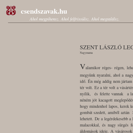
csendszavak.hu
Ahol megpihensz. Ahol felfrissülsz. Ahol megtalálsz.
SZENT LÁSZLÓ LE
Nagymama
V
alamikor réges- régen, leh
megyünk nyaralni, ahol a nagy
idő. Én még addig nem jártam
tér volt. Ez a tér volt a vásár
nyílik, és felette vannak a l
néném jót kacagott meglepődés
hogy mindenhol lapos, kerek k
gombát szedett, amiből aztán S
lehetett. De a legérdekesebb a 
malacokkal, és nagy sürgés f
áldomások ideje. A vásárosok 