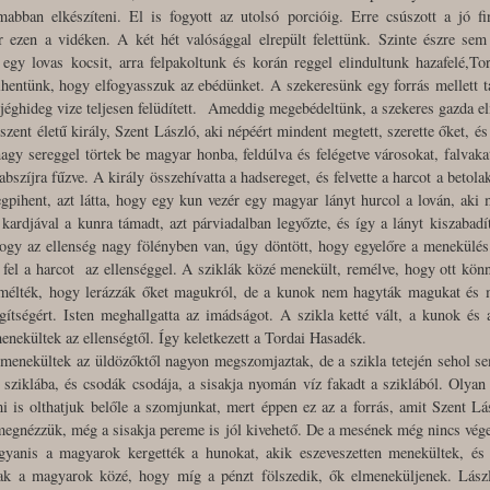
mabban elkészíteni. El is fogyott az utolsó porcióig. Erre csúszott a jó 
or ezen a vidéken. A két hét valósággal elrepült felettünk. Szinte észre se
gy lovas kocsit, arra felpakoltunk és korán reggel elindultunk hazafelé,Tor
hentünk, hogy elfogyasszuk az ebédünket. A szekeresünk egy forrás mellett tá
 jéghideg vize teljesen felüdített. Ameddig megebédeltünk, a szekeres gazda el
szent életű király, Szent László, aki népéért mindent megtett, szerette őket, és
agy sereggel törtek be magyar honba, feldúlva és felégetve városokat, falvaka
bszíjra fűzve. A király összehívatta a hadsereget, és felvette a harcot a betol
pihent, azt látta, hogy egy kun vezér egy magyar lányt hurcol a lován, aki 
y kardjával a kunra támadt, azt párviadalban legyőzte, és így a lányt kiszabadí
hogy az ellenség nagy fölényben van, úgy döntött, hogy egyelőre a menekülés 
i fel a harcot az ellenséggel. A sziklák közé menekült, remélve, hogy ott könn
remélték, hogy lerázzák őket magukról, de a kunok nem hagyták magukat és 
gítségért. Isten meghallgatta az imádságot. A szikla ketté vált, a kunok é
nekültek az ellenségtől. Így keletkezett a Tordai Hasadék.
enekültek az üldözőktől nagyon megszomjaztak, de a szikla tetején sehol sem
a sziklába, és csodák csodája, a sisakja nyomán víz fakadt a sziklából. Olyan
i is olthatjuk belőle a szomjunkat, mert éppen ez az a forrás, amit Szent Lás
 megnézzük, még a sisakja pereme is jól kivehető. De a mesének még nincs vé
ugyanis a magyarok kergették a hunokat, akik eszeveszetten menekültek, és
ak a magyarok közé, hogy míg a pénzt fölszedik, ők elmeneküljenek. Lászl