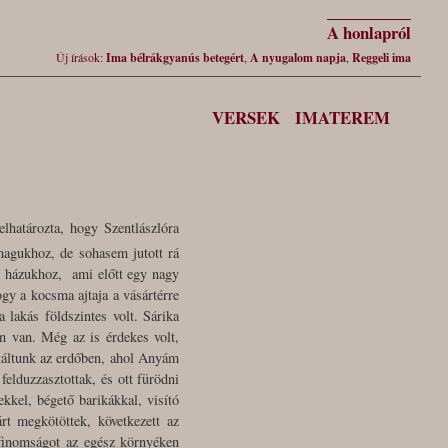
A honlapról
Új írások:
Ima bélrákgyanús betegért
,
A nyugalom napja
,
Reggeli ima
VERSEK
IMATEREM
lhatározta, hogy Szentlászlóra
magukhoz, de sohasem jutott rá
 házukhoz, ami előtt egy nagy
ogy a kocsma ajtaja a vásártérre
lakás földszintes volt. Sárika
n van. Még az is érdekes volt,
táltunk az erdőben, ahol Anyám
elduzzasztottak, és ott fürödni
ekkel, bégető barikákkal, visító
t megkötöttek, következett az
 finomságot az egész környéken