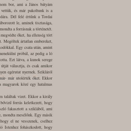
finom bor, ami a János bátyám
m vettük, és már pakoltunk is a
dára. Dél felé értűnk a Tordai
borozott le, aminek tisztasága,
mondta a forrásnak a történetét.
 megvédte őket, ha ellenség tört
t. Megöltek ártatlan embereket,
akodókkal. Egy csata után, amint
menekülni próbál, az pedig a ló
totta. Ezt látva, a kunok serege
útját választja, és csak amikor
yen egérutat nyernek. Szikláról
már- már utolérték őket. Ekkor
s a magyarok közé egy hatalmas
 találtak vizet. Ekkor a király
 bővizű forrás keletkezett, hogy
zló fakasztott a sziklából, ami
ge, mondta mesélőnk. Egy másik
 hogy el ne vesszenek, cselhez
ó Istenhez fohászkodott, hogy