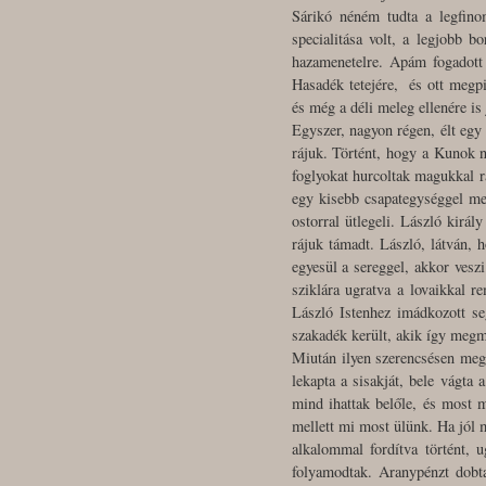
Sárikó néném tudta a legfino
specialitása volt, a legjobb b
hazamenetelre. Apám fogadott e
Hasadék tetejére, és ott megpi
és még a déli meleg ellenére is
Egyszer, nagyon régen, élt egy 
rájuk. Történt, hogy a Kunok n
foglyokat hurcoltak magukkal ra
egy kisebb csapategységgel meg
ostorral ütlegeli. László királ
rájuk támadt. László, látván, 
egyesül a sereggel, akkor vesz
sziklára ugratva a lovaikkal 
László Istenhez imádkozott se
szakadék került, akik így megme
Miután ilyen szerencsésen megm
lekapta a sisakját, bele vágta 
mind ihattak belőle, és most m
mellett mi most ülünk. Ha jól
alkalommal fordítva történt, 
folyamodtak. Aranypénzt dobt