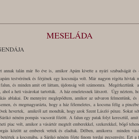
MESELÁDA
GENDÁJA
et annak talán már 8o éve is, amikor Apám kivette a nyári szabadságát és e
apám testvérének és férjének egy kocsmája volt. Már nagyon régóta hívtak 
 falun, és minden amit ott láttam, újdonság volt számomra. Megérkeztünk a
tér, ahol a heti vásárokat tartották. A ház emeletesnek látszott. Úgy néztem, h
akás ablakai. De mennyire meglepődtem, amikor az udvaron felmentünk, és a 
emen, és megmagyarázta, hogy a ház félemeletes, a kocsma félig a pincébe
övek hevertek, amikről azt mondták, hogy azok Szent László pénze. Sokat sé
árikó néném pompás vacsorát főzött. A falun egy patak folyt keresztül, amit f
heti piac volt, amikor a vásártér megtelt emberekkel, szekerekkel, bőgő tehen
orgás között az emberek vettek és eladtak. Délben, amikorra minden vásár
betértek a kocsmába, a Sárikó néném főzte finom tordai pecsenyére. Ezt a