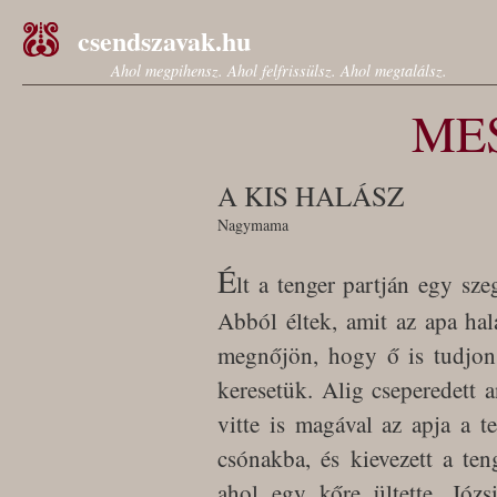
csendszavak.hu
Ahol megpihensz. Ahol felfrissülsz. Ahol megtalálsz.
ME
A KIS HALÁSZ
Nagymama
É
lt a tenger partján egy sze
Abból éltek, amit az apa hal
megnőjön, hogy ő is tudjon 
keresetük. Alig cseperedett a
vitte is magával az apja a t
csónakba, és kievezett a ten
ahol egy kőre ültette. Józs