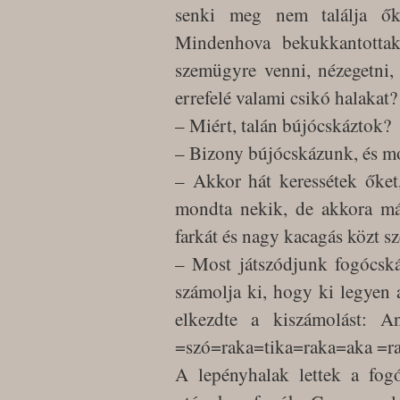
senki meg nem találja őke
Mindenhova bekukkantottak,
szemügyre venni, nézegetni,
errefelé valami csikó halakat?
– Miért, talán bújócskáztok?
– Bizony bújócskázunk, és m
– Akkor hát keressétek őket
mondta nekik, de akkora már
farkát és nagy kacagás közt sz
– Most játszódjunk fogócská
számolja ki, hogy ki legyen a 
elkezdte a kiszámolást: 
=szó=raka=tika=raka=aka =r
A lepényhalak lettek a fog