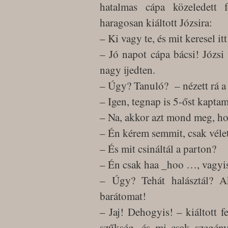
hatalmas cápa közeledett f
haragosan kiáltott Józsira:
– Ki vagy te, és mit keresel itt
– Jó napot cápa bácsi! Józsi 
nagy ijedten.
– Úgy? Tanuló? – nézett rá a
– Igen, tegnap is 5-őst kaptam
– Na, akkor azt mond meg, hog
– Én kérem semmit, csak vélet
– És mit csináltál a parton?
– Én csak haa _hoo …, vagyis
– Úgy? Tehát halásztál? A
barátomat!
– Jaj! Dehogyis! – kiáltott f
szűkség, és mi csak szegén