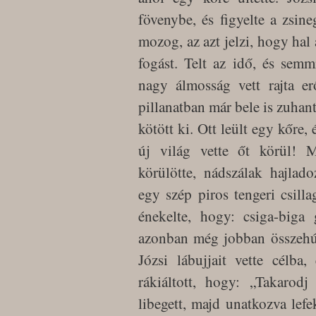
fövenybe, és figyelte a zsin
mozog, az azt jelzi, hogy hal 
fogást. Telt az idő, és sem
nagy álmosság vett rajta er
pillanatban már bele is zuhan
kötött ki. Ott leült egy kőre,
új világ vette őt körül! M
körülötte, nádszálak hajlad
egy szép piros tengeri csill
énekelte, hogy: csiga-biga
azonban még jobban összehúzt
Józsi lábujjait vette célba
rákiáltott, hogy: „Takarodj
libegett, majd unatkozva lef