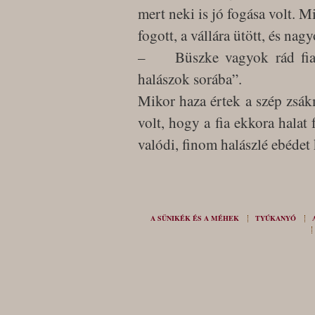
mert neki is jó fogása volt. M
fogott, a vállára ütött, és na
– Büszke vagyok rád fiam,
halászok sorába”.
Mikor haza értek a szép zsá
volt, hogy a fia ekkora halat
valódi, finom halászlé ebédet 
A SÜNIKÉK ÉS A MÉHEK
TYÚKANYÓ