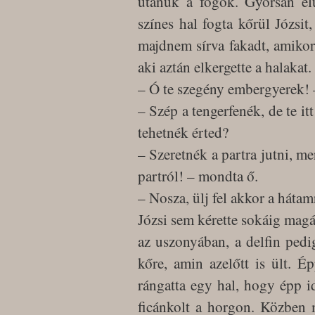
utánuk a fogók. Gyorsan el
színes hal fogta kőrül Józsi
majdnem sírva fakadt, amikor 
aki aztán elkergette a halakat.
– Ó te szegény embergyerek! –
– Szép a tengerfenék, de te i
tehetnék érted?
– Szeretnék a partra jutni, me
partról! – mondta ő.
– Nosza, ülj fel akkor a háta
Józsi sem kérette sokáig magát
az uszonyában, a delfin pedig 
kőre, amin azelőtt is ült. É
rángatta egy hal, hogy épp id
ficánkolt a horgon. Közben m