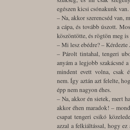
egészen kicsi csónakunk van.
– Na, akkor szerencséd van, m
a cápa, és tovább úszott. Mos
köszöntötte, és rögtön meg is 
– Mi lesz ebédre? – Kérdezte 
– Párolt tintahal, tengeri u
anyám a legjobb szakácsné a 
mindent evett volna, csak ép
nem. Így aztán azt felelte, h
épp nem nagyon éhes.
– Na, akkor én sietek, mert ha
akkor éhen maradok! – mondta,
csapat tengeri csikó közelede
azzal a felkiáltással, hogy ez