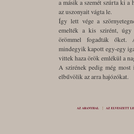
a másik a szemét szúrta ki a
az uszonyait vágta le.
Így lett vége a szörnyetegn
emelték a kis szirént, úgy 
örömmel fogadták őket. A
mindegyik kapott egy-egy ig
vittek haza örök emlékül a na
A szirének pedig még most i
elbűvölik az arra hajózókat.
AZ ARANYHAL
AZ ELVESZETT L