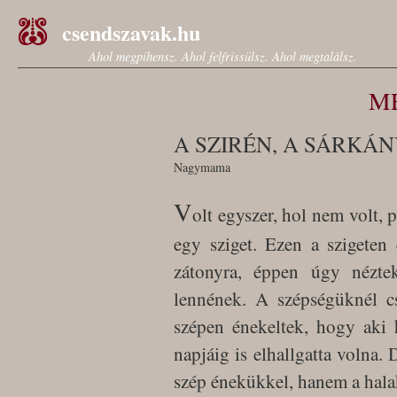
csendszavak.hu
Ahol megpihensz. Ahol felfrissülsz. Ahol megtalálsz.
M
A SZIRÉN, A SÁRKÁ
Nagymama
V
olt egyszer, hol nem volt,
egy sziget. Ezen a szigeten
zátonyra, éppen úgy nézte
lennének. A szépségüknél c
szépen énekeltek, hogy aki h
napjáig is elhallgatta volna.
szép énekükkel, hanem a halak