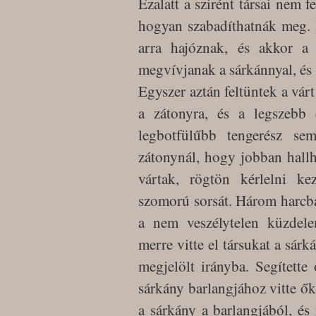
Ezalatt a szirént társai nem f
hogyan szabadíthatnák meg. 
arra hajóznak, és akkor a
megvívjanak a sárkánnyal, és 
Egyszer aztán feltüntek a várt
a zátonyra, és a legszebb
legbotfülűbb tengerész sem
zátonynál, hogy jobban hallh
vártak, rögtön kérlelni k
szomorú sorsát. Három harcban
a nem veszélytelen küzdele
merre vitte el társukat a sárk
megjelölt irányba. Segítette
sárkány barlangjához vitte őke
a sárkány a barlangjából, és