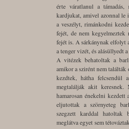
érte váratlanul a támadás,
kardjukat, amivel azonnal le i
a veszélyt, rimánkodni kezd
fejét, de nem kegyelmeztek 
fejét is. A sárkánynak elfolyt 
a tenger vizét, és alásüllyedt 
A vitézek behatoltak a bar
amikor a szirént nem találták 
kezdtek, hátha felcsendül
megtalálják akit keresnek. 
hamarosan énekelni kezdett 
eljutottak a szörnyeteg bar
szegzett karddal hatoltak 
meglátva egyet sem tétováztak