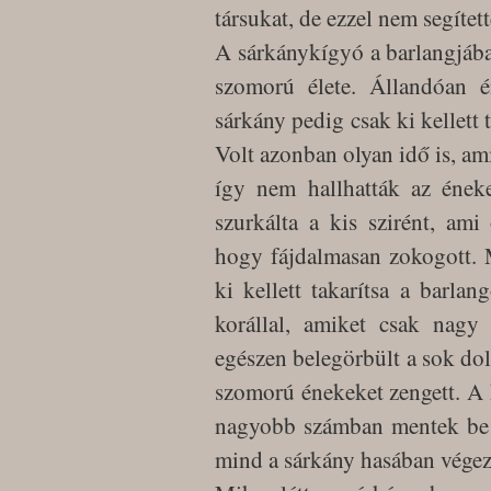
társukat, de ezzel nem segített
A sárkánykígyó a barlangjába v
szomorú élete. Állandóan én
sárkány pedig csak ki kellett t
Volt azonban olyan idő is, am
így nem hallhatták az éneke
szurkálta a kis szirént, ami
hogy fájdalmasan zokogott. 
ki kellett takarítsa a barlang
korállal, amiket csak nagy 
egészen belegörbült a sok do
szomorú énekeket zengett. A 
nagyobb számban mentek be a
mind a sárkány hasában végezt