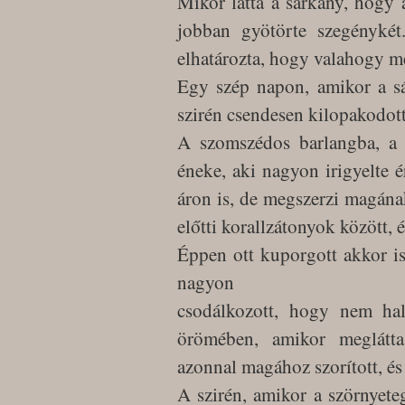
Mikor látta a sárkány, hogy
jobban gyötörte szegénykét
elhatározta, hogy valahogy m
Egy szép napon, amikor a sár
szirén csendesen kilopakodott
A szomszédos barlangba, a s
éneke, aki nagyon irigyelte é
áron is, de megszerzi magána
előtti korallzátonyok között, 
Éppen ott kuporgott akkor is,
nagyon
csodálkozott, hogy nem hal
örömében, amikor meglátta
azonnal magához szorított, és 
A szirén, amikor a szörnyete