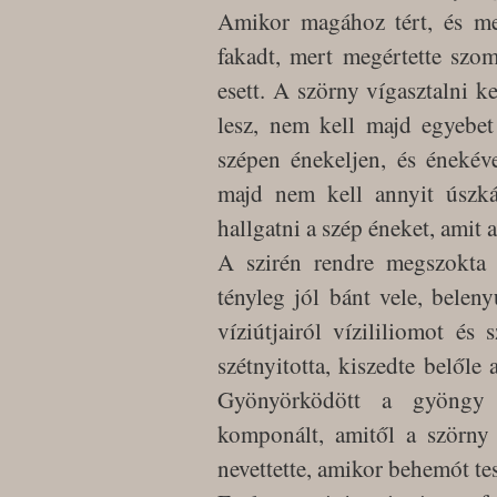
Amikor magához tért, és meg
fakadt, mert megértette szo
esett. A szörny vígasztalni ke
lesz, nem kell majd egyebet
szépen énekeljen, és énekév
majd nem kell annyit úszkál
hallgatni a szép éneket, amit a
A szirén rendre megszokta a
tényleg jól bánt vele, belen
víziútjairól vízililiomot é
szétnyitotta, kiszedte belőle 
Gyönyörködött a gyöngy 
komponált, amitől a szörny
nevettette, amikor behemót tes