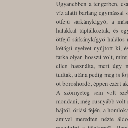
Ugyanebben a tengerben, csa
víz alatti barlang egymással 
ötfejű sárkánykígyó, a más
halakkal táplálkoztak, és e
ötfejű sárkánykígyó halálos 
kétágú nyelvet nyújtott ki, é
farka olyan hosszú volt, mint 
ellen használta, mert úgy
tudtak, utána pedig meg is foj
öt boroshordó, éppen ezért ak
A szörnyeteg sem volt szeb
mondani, még rusnyább volt n
hájtól, óriási fején, a homlo
amivel meredten nézte áld
mozdulni a félelemtől. Hata