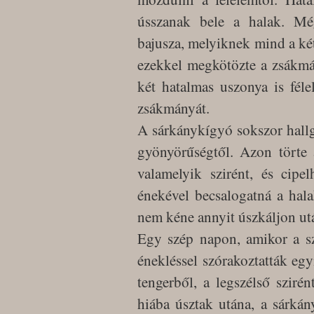
ússzanak bele a halak. Mé
bajusza, melyiknek mind a két 
ezekkel megkötözte a zsákmá
két hatalmas uszonya is félel
zsákmányát.
A sárkánykígyó sokszor hallga
gyönyörűségtől. Azon törte 
valamelyik szirént, és cipe
énekével becsalogatná a hal
nem kéne annyit úszkáljon ut
Egy szép napon, amikor a sz
énekléssel szórakoztatták egy
tengerből, a legszélső szirén
hiába úsztak utána, a sárkán