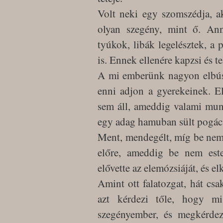
Volt neki egy szomszédja, a
olyan szegény, mint ő. Ann
tyúkok, libák legelésztek, a 
is. Ennek ellenére kapzsi és te
A mi emberünk nagyon elbúsu
enni adjon a gyerekeinek. E
sem áll, ameddig valami munká
egy adag hamuban sült pogácsá
Ment, mendegélt, míg be nem 
előre, ameddig be nem estel
elővette az elemózsiáját, és el
Amint ott falatozgat, hát csa
azt kérdezi tőle, hogy m
szegényember, és megkérdez