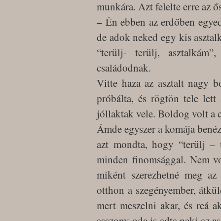
munkára. Azt felelte erre az 
– Én ebben az erdőben egyedü
de adok neked egy kis asztal
“terülj- terülj, asztalkám
családodnak.
Vitte haza az asztalt nagy b
próbálta, és rögtön tele let
jóllaktak vele. Boldog volt a 
Ámde egyszer a komája benéze
azt mondta, hogy “terülj – te
minden finomsággal. Nem volt
miként szerezhetné meg az 
otthon a szegényember, átküldt
mert meszelni akar, és reá ak
asszony oda is adta neki az as