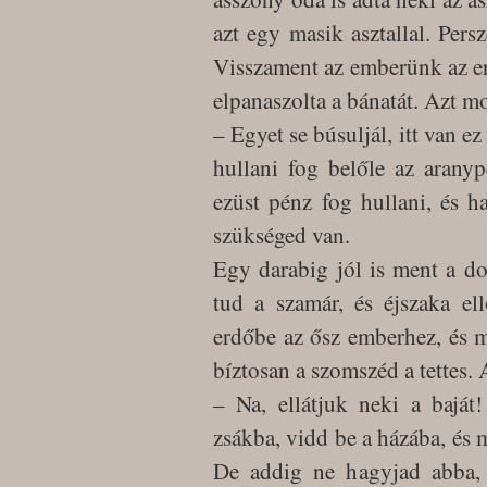
azt egy masik asztallal. Pers
Visszament az emberünk az er
elpanaszolta a bánatát. Azt m
– Egyet se búsuljál, itt van e
hullani fog belőle az arany
ezüst pénz fog hullani, és ha
szükséged van.
Egy darabig jól is ment a d
tud a szamár, és éjszaka el
erdőbe az ősz emberhez, és m
bíztosan a szomszéd a tettes.
– Na, ellátjuk neki a bajá
zsákba, vidd be a házába, és
De addig ne hagyjad abba, 