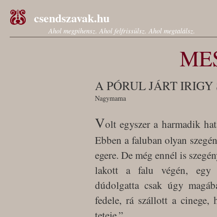
csendszavak.hu
Ahol megpihensz. Ahol felfrissülsz. Ahol megtalálsz.
ME
A PÓRUL JÁRT IRIG
Nagymama
V
olt egyszer a harmadik hat
Ebben a faluban olyan szegé
egere. De még ennél is szegén
lakott a falu végén, egy
dúdolgatta csak úgy magáb
fedele, rá szállott a cinege
teteje.”